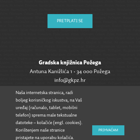
PRETPLATI SE
Gradska knjižnica Požega
Antuna Kanižlića 1 • 34 000 Požega
info@gkpz.hr
Naša internetska stranica, radi
SVI KONTAKTI
boljeg korisničkog iskustva, na Vaš
uređaj (računalo, tablet, mobilni
telefon) sprema male tekstualne
datoteke – kolačiće (engl. cookies).
Korištenjem naše stranice
PRIHVAĆAM
pristajete na uporabu kolačića.