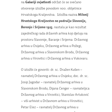
na
Galeriji svjetlosti
održat će se svečano
otvorenje izložbe povodom 1100. obljetnice
Hrvatskoga Kraljevstva. Izložba naziva
Milenij
Hrvatskoga Kraljevstva na području Slavonije,
Baranje i Srijema 1925.
nastala je kao rezultat
zajedničkog rada državnih arhiva koji djeluju na
prostoru Slavonije, Baranje i Srijema: Državnog
arhiva u Osijeku, Državnog arhiva u Požegi,
Državnog arhiva u Slavonskom Brodu, Državnog
arhiva u Virovitici i Državnog arhiva u Vukovaru.
O izložbi će govoriti: dr. sc. Dražen Kušen –
ravnatelj Državnog arhiva u Osijeku; doc. dr. sc.
Josip Jagodar – ravnatelj Državnog arhiva u
Slavonskom Brodu; Dijana Cenger – ravnateljica
Državnog arhiva u Virovitici; Stanislav Artuković
– viši arhivist u Državnom arhivu u Virovitici;
Petar Elez – ravnatelj Državnog arhiva u