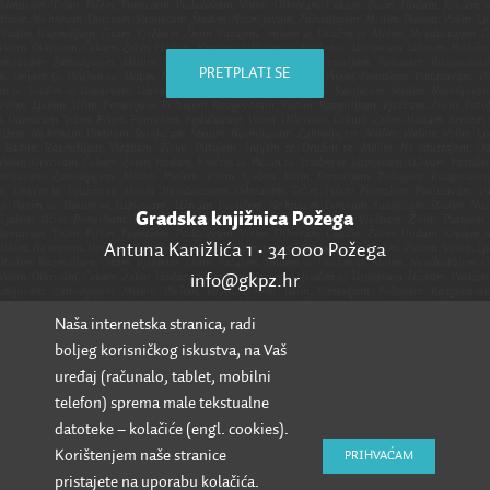
PRETPLATI SE
Gradska knjižnica Požega
Antuna Kanižlića 1 • 34 000 Požega
info@gkpz.hr
Naša internetska stranica, radi
SVI KONTAKTI
boljeg korisničkog iskustva, na Vaš
uređaj (računalo, tablet, mobilni
telefon) sprema male tekstualne
datoteke – kolačiće (engl. cookies).
Korištenjem naše stranice
PRIHVAĆAM
pristajete na uporabu kolačića.