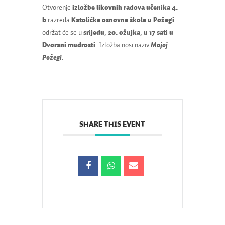
Otvorenje
izložbe likovnih radova učenika 4.
b
razreda
Katoličke osnovne škole u Požegi
održat će se u
srijedu
,
20. ožujka
,
u 17 sati u
Dvorani mudrosti
. Izložba nosi naziv
Mojoj
Požegi
.
SHARE THIS EVENT