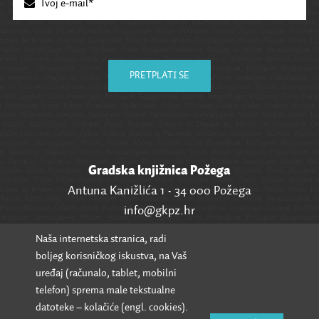
PRETPLATI SE
Gradska knjižnica Požega
Antuna Kanižlića 1 • 34 000 Požega
info@gkpz.hr
Naša internetska stranica, radi
SVI KONTAKTI
boljeg korisničkog iskustva, na Vaš
uređaj (računalo, tablet, mobilni
telefon) sprema male tekstualne
datoteke – kolačiće (engl. cookies).