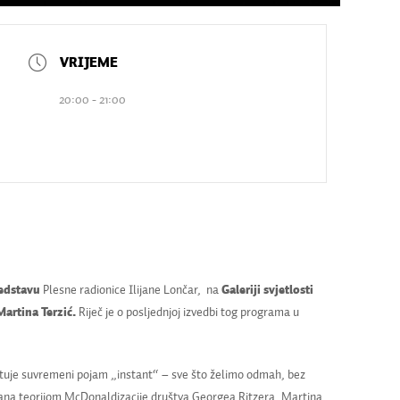
20:00 - 21:00
redstavu
Plesne radionice Ilijane Lončar,
na
Galeriji svjetlosti
Martina Terzić.
Riječ je o posljednjoj izvedbi tog programa u
ituje suvremeni pojam „instant“ – sve što želimo odmah, bez
rirana teorijom McDonaldizacije društva Georgea Ritzera, Martina