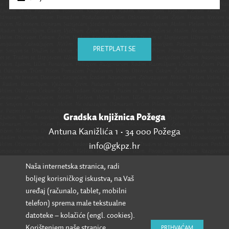
PRETPLATI SE
Gradska knjižnica Požega
Antuna Kanižlića 1 • 34 000 Požega
info@gkpz.hr
Naša internetska stranica, radi
SVI KONTAKTI
boljeg korisničkog iskustva, na Vaš
uređaj (računalo, tablet, mobilni
telefon) sprema male tekstualne
datoteke – kolačiće (engl. cookies).
Korištenjem naše stranice
PRIHVAĆAM