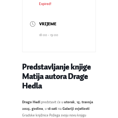
Expired!
18:00 - 19:00
Predstavljanje knjige
Matija autora Drage
Hedla
Drago Hedl
predstavit će u
utorak
,
15. travnja
2025. godine
, u
18 sati
na
Galeriji svjetlosti
Gradske knjižnice Požega svoju novu knjigu