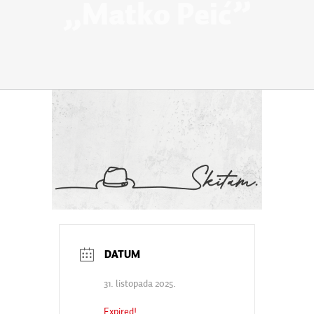
„Matko Peić”
31. listopada 2025.
Expired!