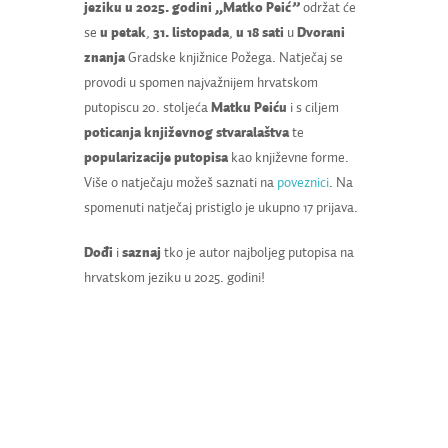
jeziku u 2025. godini „Matko Peić”
održat će
se
u petak
,
31. listopada
,
u 18 sati
u
Dvorani
znanja
Gradske knjižnice Požega. Natječaj se
provodi u spomen najvažnijem hrvatskom
putopiscu 20. stoljeća
Matku Peiću
i s ciljem
poticanja književnog stvaralaštva
te
popularizacije putopisa
kao književne forme.
Više o natječaju možeš saznati na
poveznici
. Na
spomenuti natječaj pristiglo je ukupno 17 prijava.
Dođi
i
saznaj
tko je autor najboljeg putopisa na
hrvatskom jeziku u 2025. godini!