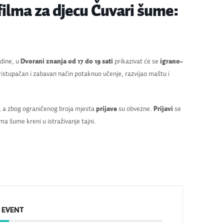
filma za djecu Čuvari šume:
dine, u
Dvorani znanja
od 17 do 19 sati
prikazivat će se
igrano-
ristupačan i zabavan način potaknuo učenje, razvijao maštu i
, a zbog ograničenog broja mjesta
prijave
su obvezne.
Prijavi
se
a šume kreni u istraživanje tajni.
 EVENT