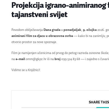
Projekcija igrano-animiranog 
tajanstveni svijet
Povodom obilježavanja
Dana grada
u
ponedjeljak
,
9. ožujka
2026. go
animirani film za djecu u obrazovne svrhe
— kako bi na zanimljiv, p
otvorio prostor za nove spoznaje.
Film je namijenjen učenicima od prvog do petog razreda osnovne škole
na
e-mail
omm@gkpz.hr ili na
broj
099 524 83 68 — i zajedno s čuvarim
Vidimo se u Knjižnici!
SHARE THIS