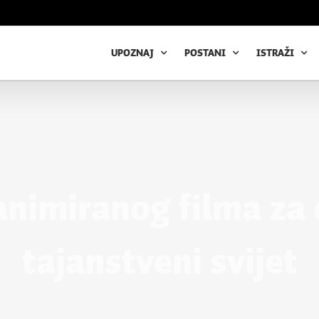
UPOZNAJ
POSTANI
ISTRAŽI
animiranog filma za
tajanstveni svijet