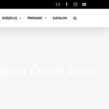
Kontakt
Facebook
Instagram
YouTube
SUDJELUJ
PRONAĐI
KATALOG
 djecu Čuvari šume: