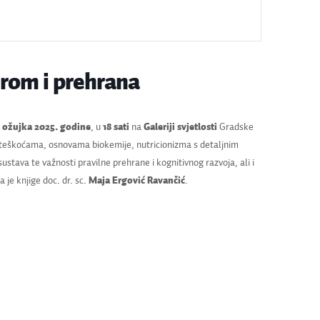
rom i prehrana
. ožujka 2025. godine
, u
18 sati
na
Galeriji svjetlosti
Gradske
m teškoćama, osnovama biokemije, nutricionizma s detaljnim
sustava te važnosti pravilne prehrane i kognitivnog razvoja, ali i
je knjige doc. dr. sc.
Maja Ergović Ravančić
.