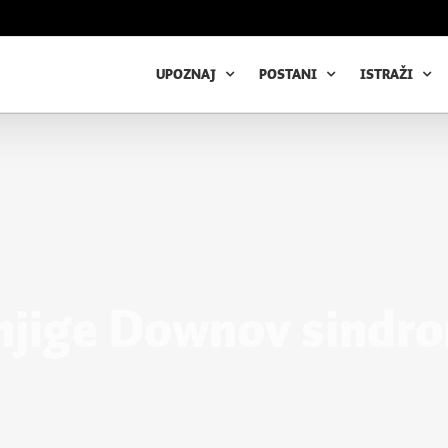
UPOZNAJ
POSTANI
ISTRAŽI
njige Downov sindro