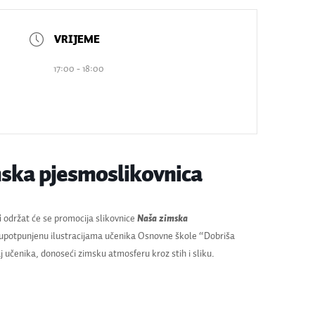
17:00 - 18:00
mska pjesmoslikovnica
i
održat će se promocija slikovnice
Naša zimska
upotpunjenu ilustracijama učenika Osnovne škole “Dobriša
čaj učenika, donoseći zimsku atmosferu kroz stih i sliku.