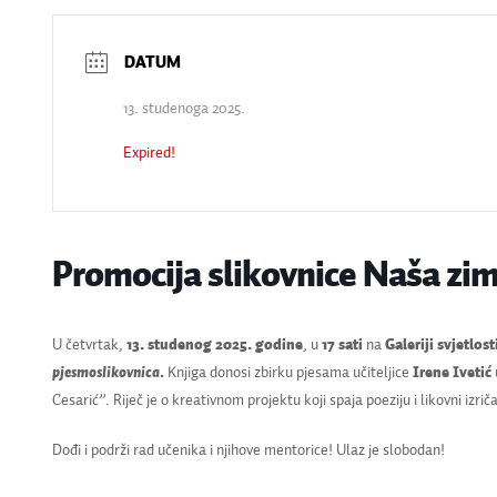
13. studenoga 2025.
Expired!
Promocija slikovnice Naša zi
U četvrtak,
13. studenog 2025. godine
, u
17 sati
na
Galeriji svjetlost
pjesmoslikovnica.
Knjiga donosi zbirku pjesama učiteljice
Irene Ivetić
Cesarić”. Riječ je o kreativnom projektu koji spaja poeziju i likovni izri
Dođi i podrži rad učenika i njihove mentorice! Ulaz je slobodan!