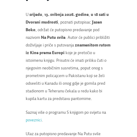
U
srijedu
,
13. svibnja 2026. godine
,
u 18 sati u
Dvorani mudrosti
, poznati putopisac
Jasen
Boko
, održat će putopisno predavanje pod
nazivom
Na Putu svile
. Autor će publici približiti
doživljaje i priče s putovanja
znamenitom rutom
iz Kine prema Europi
koje je pretočio u
istoimenu knjigu. Prisutni će imati priliku čuti o
njegovim neobičnim susretima, poput onog s
prometnim policajcem u Pakistanu koji se želi
odseeliti u Kanadu ili onog gdje je gomila pred
stadionom u Teheranu čekala u redu kako bi
kupila kartu za predstavu pantomime.
Saznaj više o programu S knjigom po svijetu na
poveznici
.
Ulaz za putopisno predavanje Na Putu svile