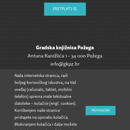
PRETPLATI SE
Gradska knjižnica Požega
Antuna Kanižlića 1 • 34 000 Požega
info@gkpz.hr
Naša internetska stranica, radi
SVI KONTAKTI
boljeg korisničkog iskustva, na Vaš
uređaj (računalo, tablet, mobilni
telefon) sprema male tekstualne
datoteke – kolačiće (engl. cookies).
Korištenjem naše stranice
PRIHVAĆAM
pristajete na uporabu kolačića.
Blokiranjem kolačića i dalje možete