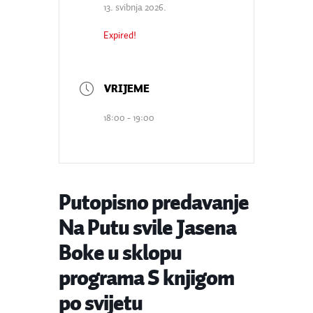
13. svibnja 2026.
Expired!
18:00 - 19:00
Putopisno predavanje
Na Putu svile Jasena
Boke u sklopu
programa S knjigom
po svijetu