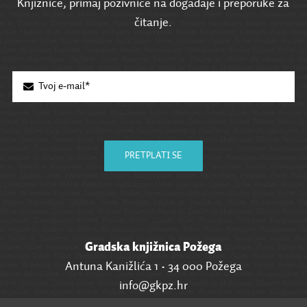
Knjižnice, primaj pozivnice na događaje i preporuke za
čitanje.
PRETPLATI SE
Gradska knjižnica Požega
Antuna Kanižlića 1 • 34 000 Požega
info@gkpz.hr