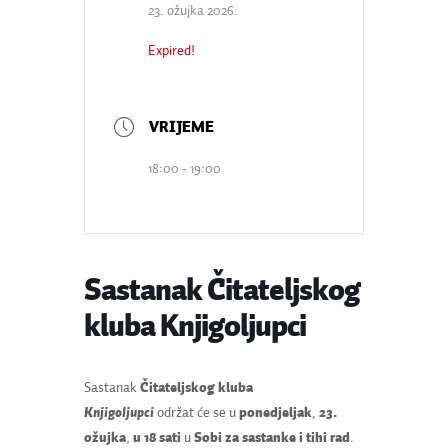
23. ožujka 2026.
Expired!
18:00 - 19:00
Sastanak Čitateljskog
kluba Knjigoljupci
Sastanak
Čitateljskog kluba
Knjigoljupci
održat će se u
ponedjeljak
,
23.
ožujka
,
u 18 sati
u
Sobi za sastanke i tihi rad
.