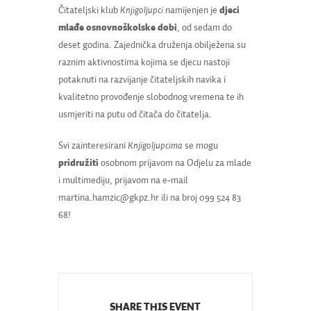
Čitateljski klub
Knjigoljupci
namijenjen je
djeci
mlađe osnovnoškolske dobi
, od sedam do
deset godina. Zajednička druženja obilježena su
raznim aktivnostima kojima se djecu nastoji
potaknuti na razvijanje čitateljskih navika i
kvalitetno provođenje slobodnog vremena te ih
usmjeriti na putu od čitača do čitatelja.
Svi zainteresirani
Knjigoljupcima
se mogu
pridružiti
osobnom prijavom na Odjelu za mlade
i multimediju, prijavom na e-mail
martina.hamzic@gkpz.hr ili na broj 099 524 83
68!
SHARE THIS EVENT