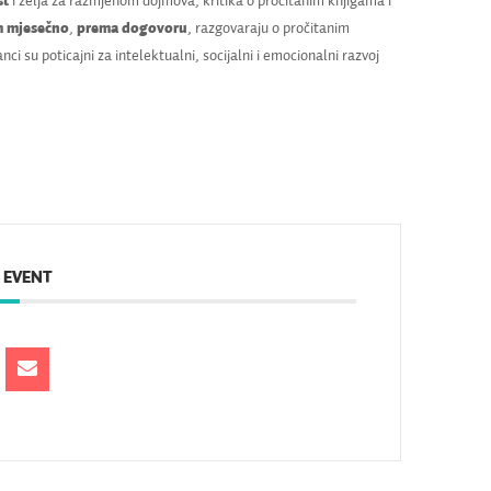
st
i želja za razmjenom dojmova, kritika o pročitanim knjigama i
 mjesečno
,
prema dogovoru
, razgovaraju o pročitanim
nci su poticajni za intelektualni, socijalni i emocionalni razvoj
 EVENT