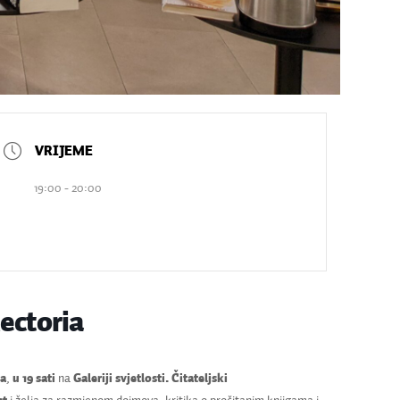
19:00 - 20:00
ectoria
na
,
u 19 sati
na
Galeriji svjetlosti.
Čitateljski