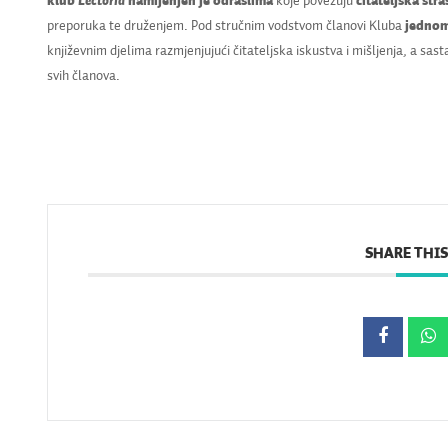
klub
Lectoria
namijenjen je odraslima
koje povezuju
čitateljska stra
preporuka te druženjem. Pod stručnim vodstvom članovi Kluba
jednom
književnim djelima razmjenjujući čitateljska iskustva i mišljenja, a sasta
svih članova.
SHARE THIS