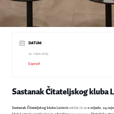
24. rujna 2025.
Expired!
Sastanak Čitateljskog kluba L
Sastanak Čitateljskog kluba
Lectoria
održat će se
u srijedu
,
24.ruj