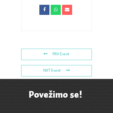
PRV Event
NXT Event
Povežimo se!