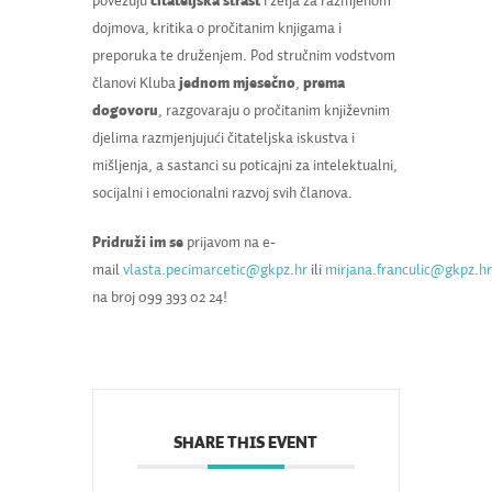
povezuju
čitateljska strast
i želja za razmjenom
dojmova, kritika o pročitanim knjigama i
preporuka te druženjem. Pod stručnim vodstvom
članovi Kluba
jednom mjesečno
,
prema
dogovoru
, razgovaraju o pročitanim književnim
djelima razmjenjujući čitateljska iskustva i
mišljenja, a sastanci su poticajni za intelektualni,
socijalni i emocionalni razvoj svih članova.
Pridruži im se
prijavom na e-
mail
vlasta.pecimarcetic@gkpz.hr
ili
mirjana.franculic@gkpz.hr
na broj 099 393 02 24!
SHARE THIS EVENT