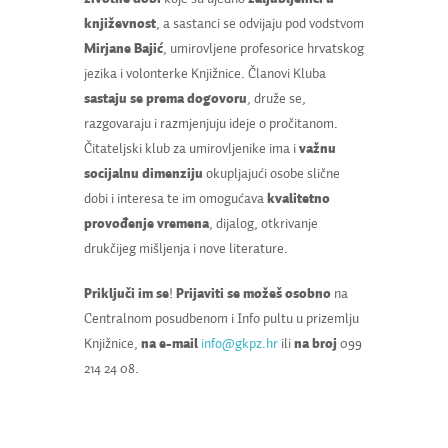
književnost
, a sastanci se odvijaju pod vodstvom
Mirjane Bajić
, umirovljene profesorice hrvatskog
jezika i volonterke Knjižnice. Članovi Kluba
sastaju se prema dogovoru
, druže se,
razgovaraju i razmjenjuju ideje o pročitanom.
Čitateljski klub za umirovljenike ima i
važnu
socijalnu dimenziju
okupljajući osobe slične
dobi i interesa te im omogućava
kvalitetno
provođenje vremena
, dijalog, otkrivanje
drukčijeg mišljenja i nove literature.
Priključi im se
!
Prijaviti se možeš
osobno
na
Centralnom posudbenom i Info pultu u prizemlju
Knjižnice,
na e-mail
info@gkpz.hr
ili
na broj
099
214 24 08.