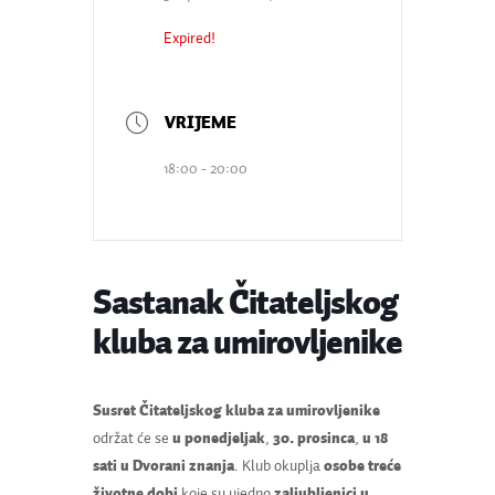
Expired!
18:00 - 20:00
Sastanak Čitateljskog
kluba za umirovljenike
Susret Čitateljskog kluba za umirovljenike
održat će se
u ponedjeljak
,
30. prosinca
,
u 18
sati u Dvorani znanja
. Klub okuplja
osobe treće
životne dobi
koje su ujedno
zaljubljenici u