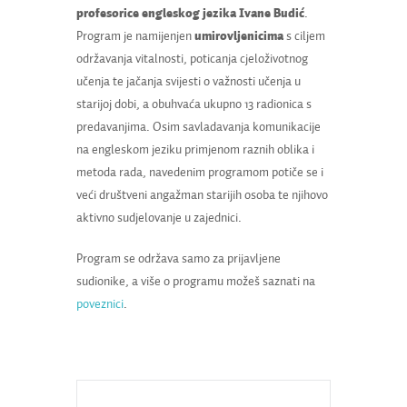
profesorice engleskog jezika Ivane Budić
.
Program je namijenjen
umirovljenicima
s ciljem
održavanja vitalnosti, poticanja cjeloživotnog
učenja te jačanja svijesti o važnosti učenja u
starijoj dobi, a obuhvaća ukupno 13 radionica s
predavanjima. Osim savladavanja komunikacije
na engleskom jeziku primjenom raznih oblika i
metoda rada, navedenim programom potiče se i
veći društveni angažman starijih osoba te njihovo
aktivno sudjelovanje u zajednici.
Program se održava samo za prijavljene
sudionike, a više o programu možeš saznati na
poveznici
.