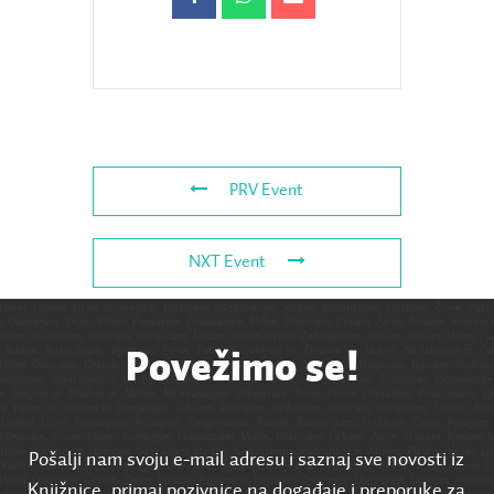
PRV Event
NXT Event
Povežimo se!
Pošalji nam svoju e-mail adresu i saznaj sve novosti iz
Knjižnice, primaj pozivnice na događaje i preporuke za