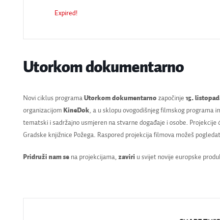
Expired!
Utorkom dokumentarno
Novi ciklus programa
Utorkom dokumentarno
započinje
15. listopa
organizacijom
KineDok
, a u sklopu ovogodišnjeg filmskog programa i
tematski i sadržajno usmjeren na stvarne događaje i osobe. Projekcije 
Gradske knjižnice Požega. Raspored projekcija filmova možeš pogleda
Pridruži nam se
na projekcijama,
zaviri
u svijet novije europske produk