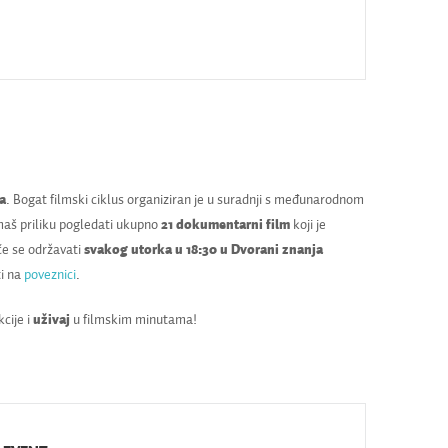
da
. Bogat filmski ciklus organiziran je u suradnji s međunarodnom
maš priliku pogledati ukupno
21 dokumentarni film
koji je
će se održavati
svakog utorka u 18:30 u Dvorani znanja
ti na
poveznici
.
cije i
uživaj
u filmskim minutama!