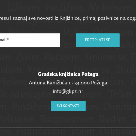
esu i saznaj sve novosti iz Knjižnice, primaj pozivnice na dog
PRETPLATI SE
Gradska knjižnica Požega
Antuna Kanižlića 1 • 34 000 Požega
info@gkpz.hr
SVI KONTAKTI