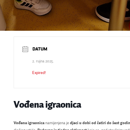
2. rujna 2025.
Expired!
Vođena igraonica
Vođena igraonica
namijenjena je
djeci u dobi od četiri do šest godi