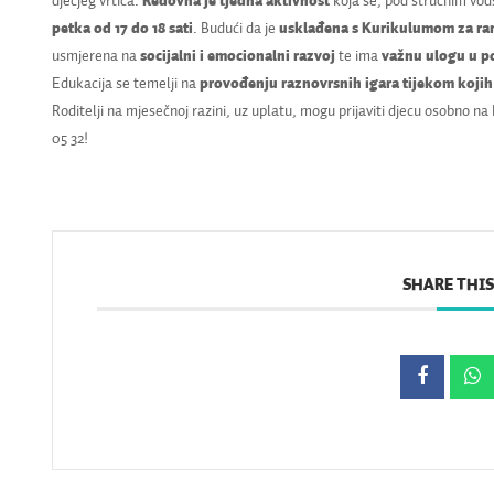
dječjeg vrtića.
Redovna je tjedna aktivnost
koja se, pod stručnim vods
petka od 17 do 18 sati
. Budući da je
usklađena s Kurikulumom za ran
usmjerena na
socijalni i emocionalni razvoj
te ima
važnu ulogu u po
Edukacija se temelji na
provođenju raznovrsnih igara tijekom kojih d
Roditelji na mjesečnoj razini, uz uplatu, mogu prijaviti djecu osobno na
05 32!
SHARE THIS