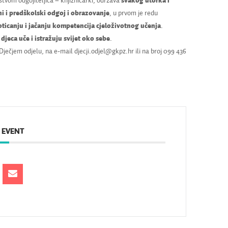
tvom odgojiteljica – knjižničarki, održava
svakog utorka i
i i predškolski odgoj i obrazovanje
, u prvom je redu
ticanju i jačanju kompetencija cjeloživotnog učenja
.
jeca uče i istražuju svijet oko sebe
.
 Dječjem odjelu, na e-mail djecji.odjel@gkpz.hr ili na broj 099 436
 EVENT