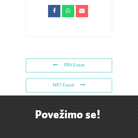
PRV Event
NXT Event
Povežimo se!