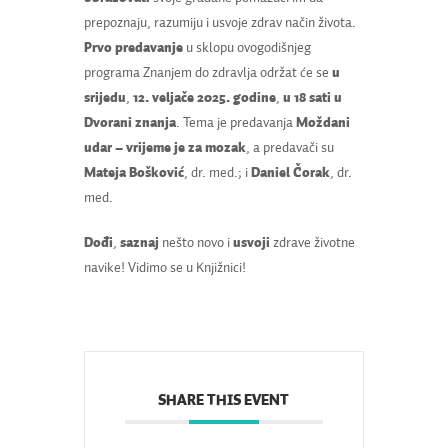
prepoznaju, razumiju i usvoje zdrav način života.
Prvo predavanje
u sklopu ovogodišnjeg
programa Znanjem do zdravlja održat će se
u
srijedu
,
12. veljače 2025. godine
,
u 18 sati u
Dvorani znanja
. Tema je predavanja
Moždani
udar – vrijeme je za mozak
, a predavači su
Mateja Bošković
, dr. med.; i
Daniel Čorak
, dr.
med.
Dođi
,
saznaj
nešto novo i
usvoji
zdrave životne
navike! Vidimo se u Knjižnici!
SHARE THIS EVENT