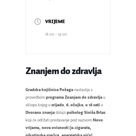
18:00 - 19:00
Znanjem do zdravlja
Gradska knjižnica Požega
nastavlja s
provedbom
programa Znanjem do zdravlja
u
sklopu kojeg u
srijedu
,
6. ožujka
,
u 18 sati
u
Dvoranu znanja
dolazi
psiholog Siniša Brlas
koji će održati predavanje pod nazivom
Novo
vrijeme, nove ovisnosti (e-cigarete,
nikotinske vrećice, energetska pića)
.