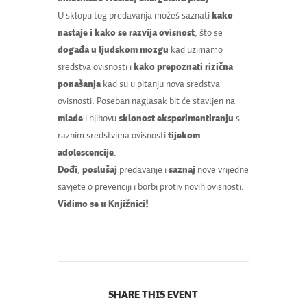
U sklopu tog predavanja možeš saznati
kako
nastaje i kako se razvija ovisnost
, što se
događa u ljudskom mozgu
kad uzimamo
sredstva ovisnosti i
kako prepoznati rizična
ponašanja
kad su u pitanju nova sredstva
ovisnosti. Poseban naglasak bit će stavljen na
mlade
i njihovu
sklonost eksperimentiranju
s
raznim sredstvima ovisnosti
tijekom
adolescencije
.
Dođi
,
poslušaj
predavanje i
saznaj
nove vrijedne
savjete o prevenciji i borbi protiv novih ovisnosti.
Vidimo se u Knjižnici!
SHARE THIS EVENT