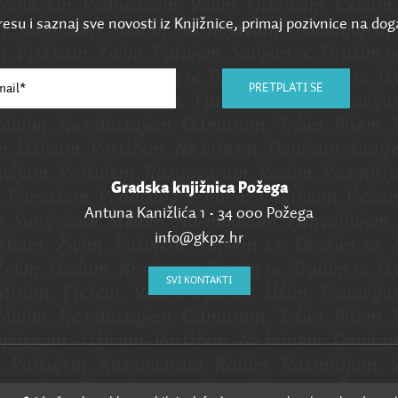
esu i saznaj sve novosti iz Knjižnice, primaj pozivnice na dog
PRETPLATI SE
Gradska knjižnica Požega
Antuna Kanižlića 1 • 34 000 Požega
info@gkpz.hr
SVI KONTAKTI