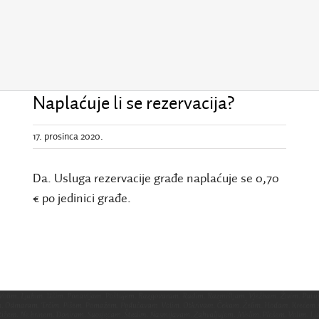
Naplaćuje li se rezervacija?
17. prosinca 2020.
Da. Usluga rezervacije građe naplaćuje se 0,70
€
po jedinici građe.