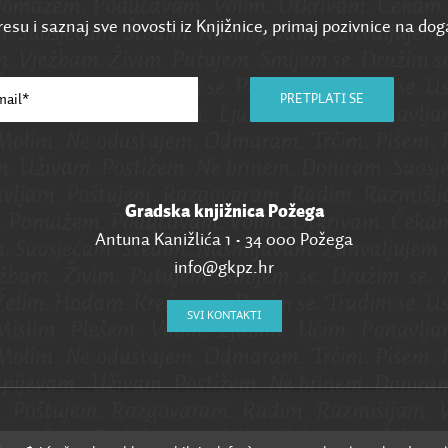
esu i saznaj sve novosti iz Knjižnice, primaj pozivnice na dog
PRETPLATI SE
Gradska knjižnica Požega
Antuna Kanižlića 1 • 34 000 Požega
info@gkpz.hr
SVI KONTAKTI