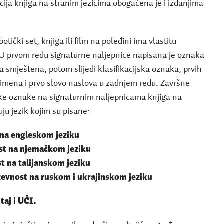
cija knjiga na stranim jezicima obogaćena je i izdanjima
otički set, knjiga ili film na poleđini ima vlastitu
 U prvom redu signaturne naljepnice napisana je oznaka
a smještena, potom slijedi klasifikacijska oznaka, prvih
zimena i prvo slovo naslova u zadnjem redu. Završne
ke oznake na signaturnim naljepnicama knjiga na
ju jezik kojim su pisane:
 na engleskom jeziku
st na njemačkom jeziku
t na talijanskom jeziku
ževnost na ruskom i ukrajinskom jeziku
itaj i UČI.