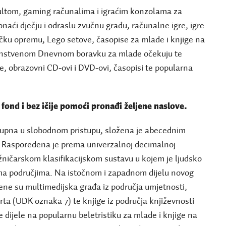
pultom, gaming računalima i igraćim konzolama za
naći dječju i odraslu zvučnu građu, računalne igre, igre
ičku opremu, Lego setove, časopise za mlade i knjige na
edinstvenom Dnevnom boravku za mlade očekuju te
sle, obrazovni CD-ovi i DVD-ovi, časopisi te popularna
i fond i bez ičije pomoći pronađi željene naslove.
tupna u slobodnom pristupu, složena je abecednim
 Raspoređena je prema univerzalnoj decimalnoj
jižničarskom klasifikacijskom sustavu u kojem je ljudsko
ma područjima. Na istočnom i zapadnom dijelu novog
ene su multimedijska građa iz područja umjetnosti,
orta (UDK oznaka 7) te knjige iz područja književnosti
 dijele na popularnu beletristiku za mlade i knjige na