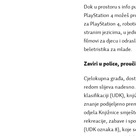
Dok u prostoru s info 
PlayStation 4 možeš pro
za PlayStation 4, robot
stranim jezicima, u j
filmovi za djecu i odra
beletristika za mlade.
Zaviri u police, prouč
Cjelokupna građa, dos
redom slijeva nadesno.
klasifikaciji (UDK), kn
znanje podijeljeno pre
odjela Knjižnice smješt
rekreacije, zabave i sp
(UDK oznaka 8), koje se