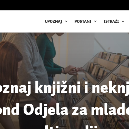
UPOZNAJ
POSTANI
ISTRAŽI
znaj knjižni i neknj
ond Odjela za mlade