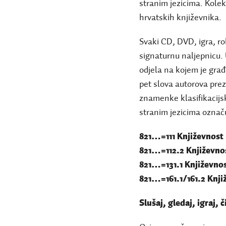
stranim jezicima. Kolek
hrvatskih književnika.
Svaki CD, DVD, igra, rob
signaturnu naljepnicu.
odjela na kojem je građ
pet slova autorova pre
znamenke klasifikacijs
stranim jezicima označu
821…=111 Književnost
821…=112.2 Književno
821…=131.1 Književnos
821…=161.1/161.2 Knji
Slušaj, gledaj, igraj, č