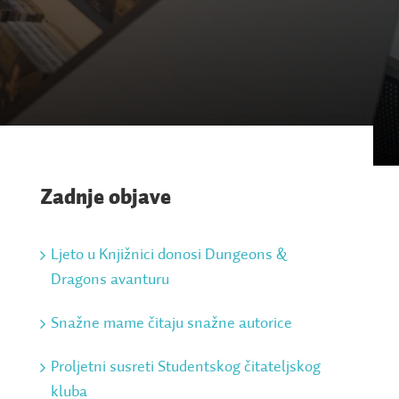
Zadnje objave
Ljeto u Knjižnici donosi Dungeons &
Dragons avanturu
Snažne mame čitaju snažne autorice
Proljetni susreti Studentskog čitateljskog
kluba