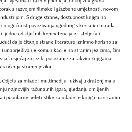
a i vještina iz raznih područja, neknjižna građa
korak s razvojem filmske i glazbene umjetnosti, novom
industrijom. S druge strane, dostupnost knjiga na
 ti mogućnost povezivanja ugodnog s korisnim te rada
i, jedne od ključnih kompetencija 21. stoljeća i
udući da je čitanje strane literature iznimno korisno za
 i unaprjeđivanje komunikacije na stranim jezicima, čim
zvijaš osjećaj za jezik, posezanje za takvim knjigama
es učenja stranih jezika.
 Odjelu za mlade i multimediju i uživaj u druženjima u
ju najnovijih računalnih igara, gledanju omiljenih
sa i popularne beletristike za mlade te knjiga na stranim