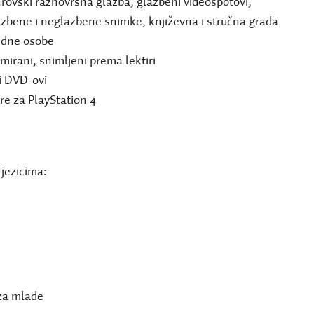
rovski raznovrsna glazba, glazbeni videospotovi,
azbene i neglazbene snimke, književna i stručna građa
vidne osobe
nimirani, snimljeni prema lektiri
i DVD-ovi
gre za PlayStation 4
jezicima:
 za mlade