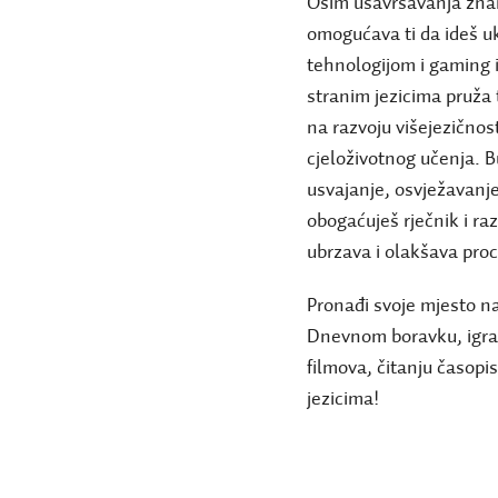
Osim usavršavanja znanj
omogućava ti da ideš u
tehnologijom i gaming 
stranim jezicima pruža
na razvoju višejezičnost
cjeloživotnog učenja. B
usvajanje, osvježavanje
obogaćuješ rječnik i ra
ubrzava i olakšava proc
Pronađi svoje mjesto na
Dnevnom boravku, igran
filmova, čitanju časopi
jezicima!