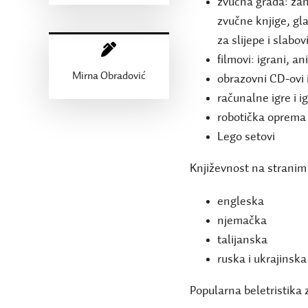
zvučna građa: žan
zvučne knjige, gl
za slijepe i slabo
filmovi: igrani, a
Mirna Obradović
obrazovni CD-ovi 
računalne igre i i
robotička oprema
Lego setovi
Književnost na stranim 
engleska
njemačka
talijanska
ruska i ukrajinska
Popularna beletristika