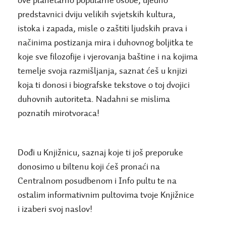
ove planetarno popularne osobe, ujedno
predstavnici dviju velikih svjetskih kultura,
istoka i zapada, misle o zaštiti ljudskih prava i
načinima postizanja mira i duhovnog boljitka te
koje sve filozofije i vjerovanja baštine i na kojima
temelje svoja razmišljanja, saznat ćeš u knjizi
koja ti donosi i biografske tekstove o toj dvojici
duhovnih autoriteta. Nadahni se mislima
poznatih mirotvoraca!
Dođi u Knjižnicu, saznaj koje ti još preporuke
donosimo u biltenu koji ćeš pronaći na
Centralnom posudbenom i Info pultu te na
ostalim informativnim pultovima tvoje Knjižnice
i izaberi svoj naslov!