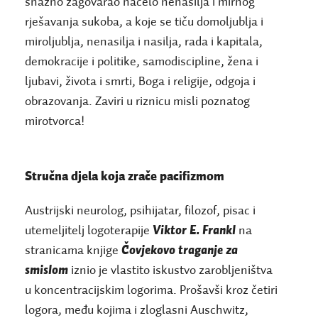
snažno zagovarao načelo nenasilja i mirnog
rješavanja sukoba, a koje se tiču domoljublja i
miroljublja, nenasilja i nasilja, rada i kapitala,
demokracije i politike, samodiscipline, žena i
ljubavi, života i smrti, Boga i religije, odgoja i
obrazovanja. Zaviri u riznicu misli poznatog
mirotvorca!
Stručna djela koja zrače pacifizmom
Austrijski neurolog, psihijatar, filozof, pisac i
utemeljitelj logoterapije
Viktor E. Frankl
na
stranicama knjige
Čovjekovo traganje za
smislom
iznio je vlastito iskustvo zarobljeništva
u koncentracijskim logorima. Prošavši kroz četiri
logora, među kojima i zloglasni Auschwitz,