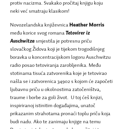
protiv nacizma. Svakako pročitaj knjigu koju
neki već smatraju klasikom!
Novozelandska književnica
Heather Morris
među korice svog romana
Tetovirer iz
Auschwitza
smjestila je potresnu priču
slovačkog Židova koji je tijekom trogodišnjeg
boravka u koncentracijskom logoru Auschwitzu
radio posao tetoviranja zarobljenika. Među
stotinama tisuća zatvorenika koje je tetovirao
našla se i zatvorenica 34902 s kojom će započeti
ljubavnu priču u okolnostima zatočeništva,
traume i borbe za goli život. U toj ćeš knjizi,
inspiriranoj istinitim događajima, unatoč
prikazanim strahotama pronaći toplu priču koja
budi nadu. Ako te zanimaju knjige na temu