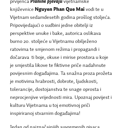
prvijenca
Planine pjevaju
vijetnamske
književnice
Nguyen Phan Que Mai
vodi te u
Vijetnam sedamdesetih godina prošlog stoljeća.
Pripovijedajući o sudbini jedne obitelji iz
perspektive unuke i bake, autorica oslikava
burno 20. stoljeće u Vijetnamu obilježeno
ratovima te smjenom režima i propagandi i
dočarava ti boje, okuse i mirise prostora u koje
je smjestila likove te fiktivne priče nadahnute
povijesnim događajima. Ta snažna proza prožeta
je motivima hrabrosti, dobrote, ljudskosti,
tolerancije, dostojanstva te snage oprosta i
neprocjenjive vrijednosti mira. Upoznaj povijest i
kulturu Vijetnama u toj emotivnoj priči
inspiriranoj stvarnim događajima!
Jedan od najznačajnijih suvremenih pisaca,