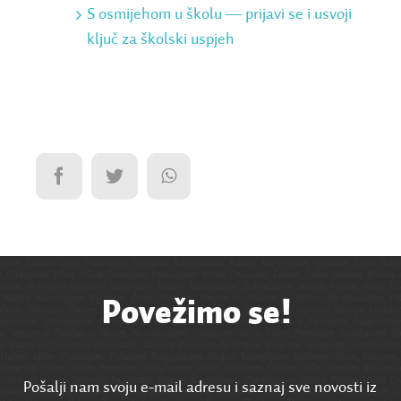
S osmijehom u školu ― prijavi se i usvoji
ključ za školski uspjeh
Povežimo se!
Pošalji nam svoju e-mail adresu i saznaj sve novosti iz