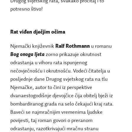
Drugog svjetskog rata, svakako pročitaj i to
potresno štivo!
Rat viđen dječjim očima
Njemački književnik
Ralf Rothmann
u romanu
Bog onoga ljeta
zorno prikazuje okrutnost
odrastanja u vihoru rata ispunjenog
nečovječnošću i okrutnošću. Vodeći čitatelja u
posljednje dane Drugog svjetskog rata na tlu
Njemačke, autor to čini iz perspektive
dvanaestogodišnje djevojčice čija obitelj bježi iz
bombardiranog grada na selo čekajući kraj rata.
Baveći se najmračnijim vremenima ljudske
povijesti, taj roman govori o preranom
odrastanju, razotkrivajući mračnu stranu