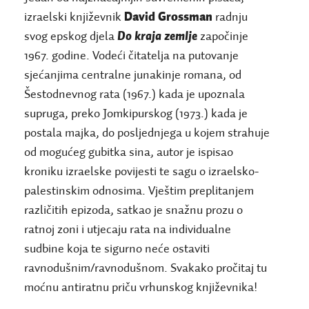
izraelski književnik
David Grossman
radnju
svog epskog djela
Do kraja zemlje
započinje
1967. godine. Vodeći čitatelja na putovanje
sjećanjima centralne junakinje romana, od
Šestodnevnog rata (1967.) kada je upoznala
supruga, preko Jomkipurskog (1973.) kada je
postala majka, do posljednjega u kojem strahuje
od mogućeg gubitka sina, autor je ispisao
kroniku izraelske povijesti te sagu o izraelsko-
palestinskim odnosima. Vještim preplitanjem
različitih epizoda, satkao je snažnu prozu o
ratnoj zoni i utjecaju rata na individualne
sudbine koja te sigurno neće ostaviti
ravnodušnim/ravnodušnom. Svakako pročitaj tu
moćnu antiratnu priču vrhunskog književnika!