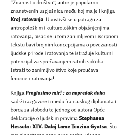
“Znanost u društvu”, autor je popularno-
znanstvenih uspješnica među kojima je i knjiga
Kraj ratovanja
. Upustivši se u potragu za
antropološkim i kulturološkim objašnjenjima
ratovanja, pisac se u tom zanimljivom i iscrpnom
tekstu bavi brojnim koncepcijama o povezanosti
ljudske prirode i ratovanja te istražuje kulturni
potencijal za sprečavanjem ratnih sukoba.
Istraži to zanimljivo štivo koje proučava
fenomen ratovanja!
Knjiga
Proglasimo mir! : za napredak duha
sadrži razgovore između francuskog diplomata i
borca za slobodu te jednog od autora Opće
deklaracije o ljudskim pravima
Stephanea
Hessela
i
XIV. Dalaj Lame Tenzina Gyatsa
. Što