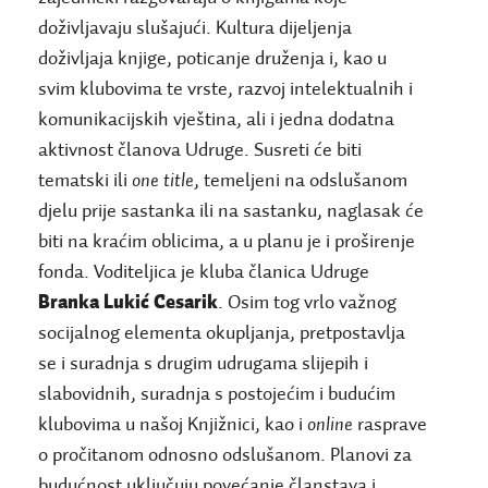
doživljavaju slušajući. Kultura dijeljenja
doživljaja knjige, poticanje druženja i, kao u
svim klubovima te vrste, razvoj intelektualnih i
komunikacijskih vještina, ali i jedna dodatna
aktivnost članova Udruge. Susreti će biti
tematski ili
one title
, temeljeni na odslušanom
djelu prije sastanka ili na sastanku, naglasak će
biti na kraćim oblicima, a u planu je i proširenje
fonda. Voditeljica je kluba članica Udruge
Branka Lukić Cesarik
. Osim tog vrlo važnog
socijalnog elementa okupljanja, pretpostavlja
se i suradnja s drugim udrugama slijepih i
slabovidnih, suradnja s postojećim i budućim
klubovima u našoj Knjižnici, kao i
online
rasprave
o pročitanom odnosno odslušanom. Planovi za
budućnost uključuju povećanje članstava i