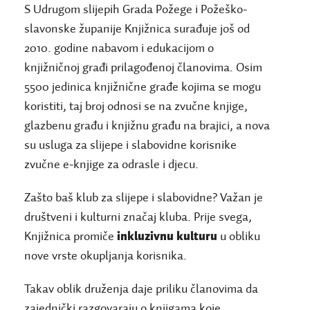
S Udrugom slijepih Grada Požege i Požeško-
slavonske županije Knjižnica surađuje još od
2010. godine nabavom i edukacijom o
knjižničnoj građi prilagođenoj članovima. Osim
5500 jedinica knjižnične građe kojima se mogu
koristiti, taj broj odnosi se na zvučne knjige,
glazbenu građu i knjižnu građu na brajici, a nova
su usluga za slijepe i slabovidne korisnike
zvučne e-knjige za odrasle i djecu.
Zašto baš klub za slijepe i slabovidne? Važan je
društveni i kulturni značaj kluba. Prije svega,
Knjižnica promiče
inkluzivnu kulturu
u obliku
nove vrste okupljanja korisnika.
Takav oblik druženja daje priliku članovima da
zajednički razgovaraju o knjigama koje