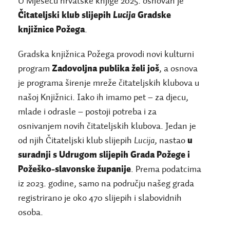
U Mjesecu hrvatske knjige 2025. osnovan je
Čitateljski klub slijepih
Lucija
Gradske
knjižnice Požega
.
Gradska knjižnica Požega provodi novi kulturni
program
Zadovoljna publika želi još
, a osnova
je programa širenje mreže čitateljskih klubova u
našoj Knjižnici. Iako ih imamo pet – za djecu,
mlade i odrasle – postoji potreba i za
osnivanjem novih čitateljskih klubova. Jedan je
od njih Čitateljski klub slijepih
Lucija
, nastao
u
suradnji s Udrugom slijepih Grada Požege i
Požeško-slavonske županije
. Prema podatcima
iz 2023. godine, samo na području našeg grada
registrirano je oko 470 slijepih i slabovidnih
osoba.