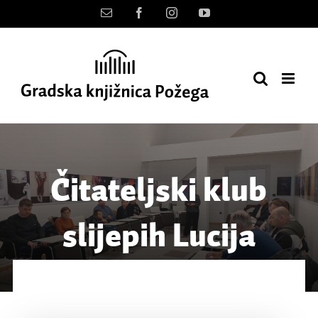
Skip
Kontakt
Facebook
Instagram
YouTube
to
content
Čitateljski klub
slijepih Lucija